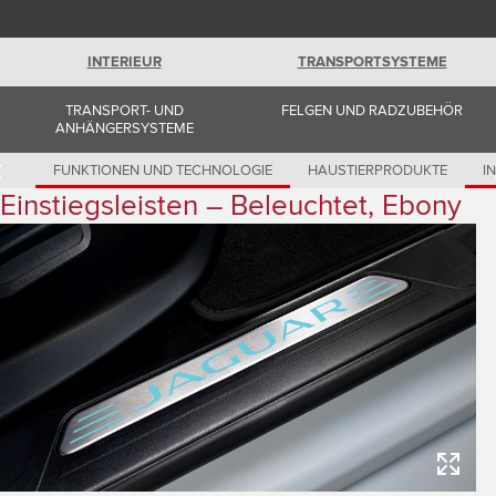
Romania (Romania)
South Africa (English)
Spain (Spanish)
INTERIEUR
TRANSPORTSYSTEME
Switzerland (German)
Switzerland (French)
Switzerland (Italian)
TRANSPORT- UND
FELGEN UND RADZUBEHÖR
United Kingdom (English)
ANHÄNGERSYSTEME
USA (English)
FUNKTIONEN UND TECHNOLOGIE
HAUSTIERPRODUKTE
I
Einstiegsleisten – Beleuchtet, Ebony