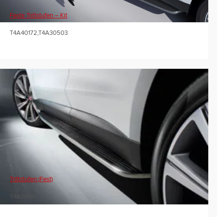
Feste Trittstufen – Kit
T4A40172,T4A30503
Trittstufen (fest)
T4A11848