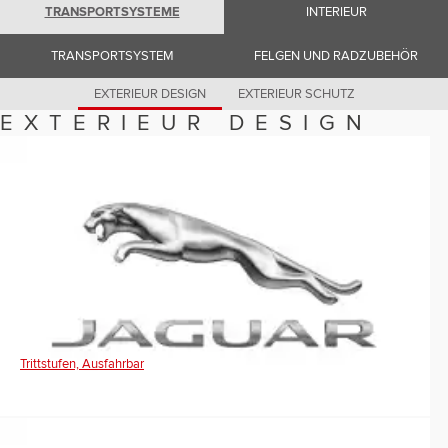
Romania (Romania)
TRANSPORTSYSTEME
INTERIEUR
South Africa (English)
Spain (Spanish)
TRANSPORTSYSTEM
FELGEN UND RADZUBEHÖR
Switzerland (German)
Switzerland (French)
Switzerland (Italian)
EXTERIEUR DESIGN
EXTERIEUR SCHUTZ
United Kingdom (English)
EXTERIEUR DESIGN
USA (English)
Trittstufen, Ausfahrbar