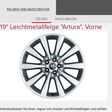
Romania (Romania)
South Africa (English)
FELGEN UND RADZUBEHÖR
Spain (Spanish)
Switzerland (German)
Switzerland (French)
FELGEN
RADZUBEHÖR
Switzerland (Italian)
19" Leichtmetallfelge "Artura", Vorne
United Kingdom (English)
USA (English)
Individualisieren Sie Ihren Jaguar mit unseren Leichtmetallfelgen und wählen