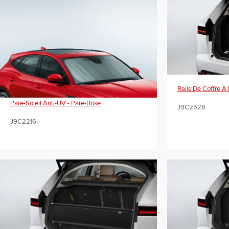
Rails De Coffre À
Pare-Soleil Anti-UV - Pare-Brise
J9C2528
J9C2216