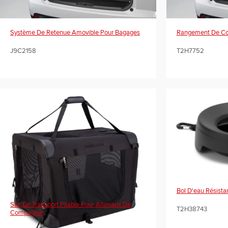
Système De Retenue Amovible Pour Bagages
Rangement De Cof
J9C2158
T2H7752
Bol D'eau Résist
Sac De Transport Pliable Pour Animaux De
T2H38743
Compagnie