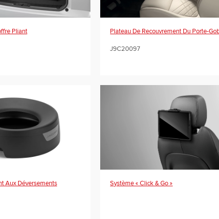
fre Pliant
Plateau De Recouvrement Du Porte-Gob
J9C20097
ant Aux Déversements
Système « Click & Go »