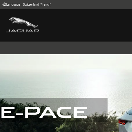
Language - Switzerland (French)
FIND YOUR COUNTRY
International (English)
Australia (Engli
Belgium (Dutch)
Brazil (Portugu
China (Chinese)
Czech Republic
India (English)
Ireland (English
Korea (Korea)
MENA (English)
Poland (Polish)
Portugal (Port
Spain (Spanish)
Switzerland (G
United Kingdom (English)
USA (English)
I-PACE
E-PACE
F-PACE
E-PACE