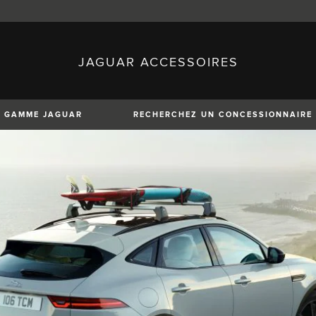
JAGUAR ACCESSOIRES
sh)
Austria (German)
ese)
Canada (English)
 (Czech)
France (French)
)
Italy (Italian)
GAMME JAGUAR
RECHERCHEZ UN CONCESSIONNAIRE
Mexico (Spanish)
uguese)
Romania (Romania)
erman)
Switzerland (French)
XE
XF
XF