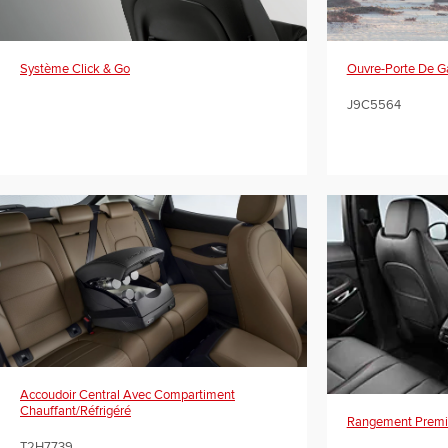
Système Click & Go
Ouvre-Porte De Ga
J9C5564
Accoudoir Central Avec Compartiment
Chauffant/réfrigéré
Rangement Premiu
T2H7739