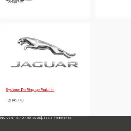
T2H38745
Système De Rinçage Portable
T2H45770
INCIDENT INFORMATIQUE
Cookie Preference