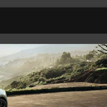
Belgium (French)
Canada (French)
Germany (German)
Japan (Japanese)
Netherlands (Dutch)
South Africa (English)
Switzerland (Italian)
 SPORTBRAKE
XJ
F-TYPE