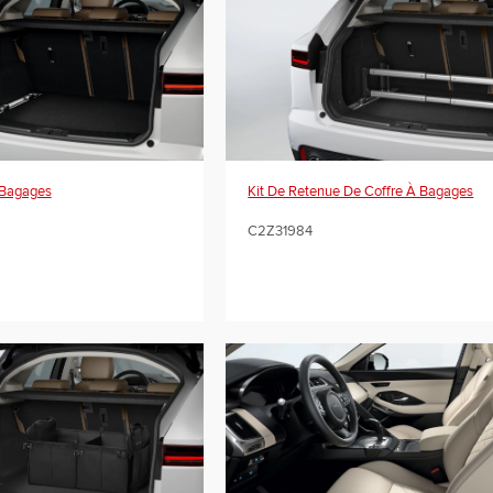
 Bagages
Kit De Retenue De Coffre À Bagages
C2Z31984