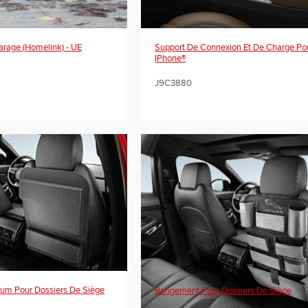
rage (Homelink) - UE
Support De Connexion Et De Charge Po
IPhone®
J9C3880
m Pour Dossiers De Siège
Rangement Pour Dossiers De Siège