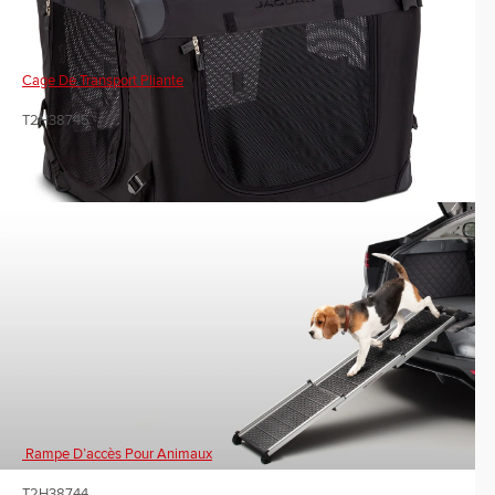
Cage De Transport Pliante
T2H38745
Rampe D’accès Pour Animaux
T2H38744