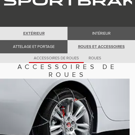
Romania (Romania)
South Africa (English)
Spain (Spanish)
Switzerland (German)
Switzerland (French)
Switzerland (Italian)
United Kingdom (English)
EXTÉRIEUR
INTÉRIEUR
USA (English)
ATTELAGE ET PORTAGE
ROUES ET ACCESSOIRES
ACCESSOIRES DE ROUES
ROUES
ACCESSOIRES DE
ROUES