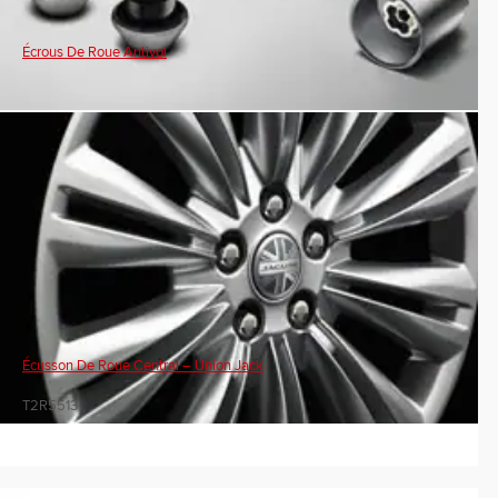
Écrous De Roue Antivol
Écusson De Roue Central – Union Jack
T2R5513