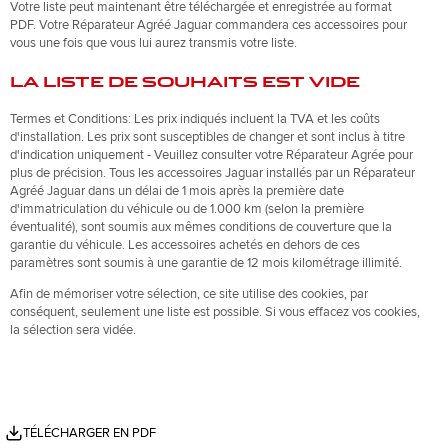
Votre liste peut maintenant être téléchargée et enregistrée au format
Romania (Romania)
PDF. Votre Réparateur Agréé Jaguar commandera ces accessoires pour
South Africa (English)
vous une fois que vous lui aurez transmis votre liste.
Spain (Spanish)
Switzerland (German)
Switzerland (French)
LA LISTE DE SOUHAITS EST VIDE
Switzerland (Italian)
United Kingdom (English)
Termes et Conditions: Les prix indiqués incluent la TVA et les coûts
USA (English)
d'installation. Les prix sont susceptibles de changer et sont inclus à titre
d'indication uniquement - Veuillez consulter votre Réparateur Agrée pour
plus de précision. Tous les accessoires Jaguar installés par un Réparateur
Agréé Jaguar dans un délai de 1 mois après la première date
d'immatriculation du véhicule ou de 1.000 km (selon la première
éventualité), sont soumis aux mêmes conditions de couverture que la
garantie du véhicule. Les accessoires achetés en dehors de ces
paramètres sont soumis à une garantie de 12 mois kilométrage illimité.
Afin de mémoriser votre sélection, ce site utilise des cookies, par
conséquent, seulement une liste est possible. Si vous effacez vos cookies,
la sélection sera vidée.
TÉLÉCHARGER EN PDF