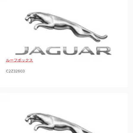
ルーフボックス
C2Z32603