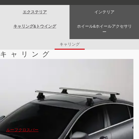
Romania (Romania)
South Africa (English)
エクステリア
インテリア
Spain (Spanish)
Switzerland (German)
Switzerland (French)
キャリング&トウイング
ホイール&ホイールアクセサリ
Switzerland (Italian)
ー
United Kingdom (English)
USA (English)
キャリング
キャリング
ルーフクロスバー