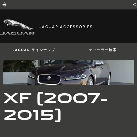
Enter
a
word
or
phrase
with
FIND YOUR COUNTRY
which
JAGUAR ACCESSORIES
to
International (English)
search
Australia (English)
the
contents
Austria (German)
of
Belgium (French)
the
JAGUAR ラインナップ
ディーラー検索
Belgium (Dutch)
site
Brazil (Portuguese)
Canada (English)
Canada (French)
China (Chinese)
Czech Republic (Czech)
France (French)
Germany (German)
I-PACE
E-PACE
F-PACE
XF (2007-
India (English)
Ireland (English)
Italy (Italian)
2015)
Japan (Japanese)
Korea (Korea)
MENA (English)
Mexico (Spanish)
Netherlands (Dutch)
Poland (Polish)
Portugal (Portuguese)