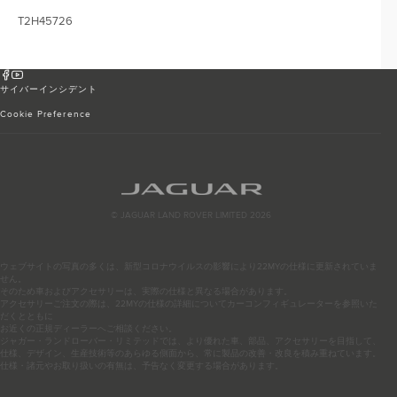
T2H45726
サイバーインシデント
Cookie Preference
© JAGUAR LAND ROVER LIMITED 2026
ウェブサイトの写真の多くは、新型コロナウイルスの影響により22MYの仕様に更新されていま
せん。
そのため車およびアクセサリーは、実際の仕様と異なる場合があります。
アクセサリーご注文の際は、22MYの仕様の詳細についてカーコンフィギュレーターを参照いた
だくとともに
お近くの正規ディーラーへご相談ください。
ジャガー・ランドローバー・リミテッドでは、より優れた車、部品、アクセサリーを目指して、
仕様、デザイン、生産技術等のあらゆる側面から、常に製品の改善・改良を積み重ねています。
仕様・諸元やお取り扱いの有無は、予告なく変更する場合があります。