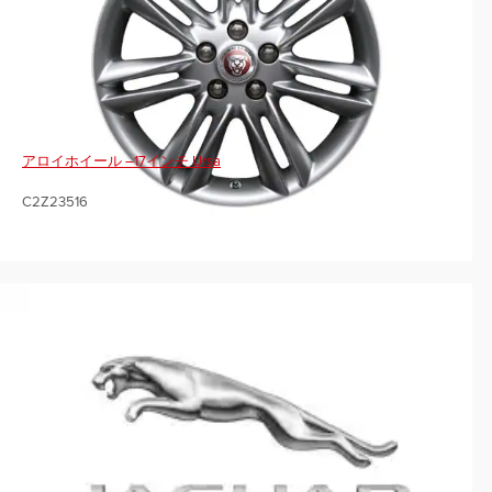
アロイホイール –17インチ Ursa
C2Z23516