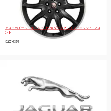
アロイホイール –20インチ Draco ダークグレイフィニッシュ -フロ
ント
C2Z16351