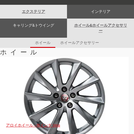
Romania (Romania)
South Africa (English)
エクステリア
インテリア
Spain (Spanish)
Switzerland (German)
Switzerland (French)
キャリング&トウイング
ホイール&ホイールアクセサリ
Switzerland (Italian)
ー
United Kingdom (English)
USA (English)
ホイール
ホイールアクセサリー
ホイール
アロイホイール –18インチ Vela