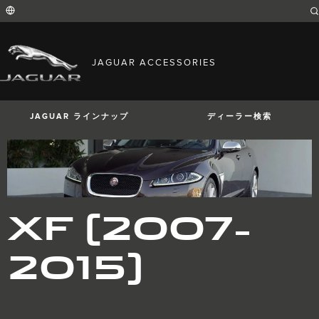
Enter
a
word
or
phrase
with
FIND YOUR COUNTRY
which
JAGUAR ACCESSORIES
to
International (English)
search
Australia (English)
the
contents
Austria (German)
of
Belgium (French)
the
JAGUAR ラインナップ
ディーラー検索
Belgium (Dutch)
site
Brazil (Portuguese)
Canada (English)
Canada (French)
China (Chinese)
Czech Republic (Czech)
France (French)
Germany (German)
I-PACE
E-PACE
F-PACE
XF (2007-
India (English)
Ireland (English)
Italy (Italian)
2015)
Japan (Japanese)
Korea (Korea)
MENA (English)
Mexico (Spanish)
Netherlands (Dutch)
Poland (Polish)
Portugal (Portuguese)