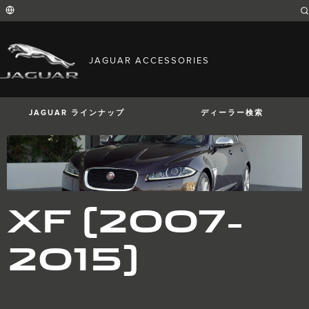
Enter
a
word
or
phrase
with
FIND YOUR COUNTRY
which
JAGUAR ACCESSORIES
to
International (English)
search
Australia (English)
the
contents
Austria (German)
of
Belgium (French)
the
JAGUAR ラインナップ
ディーラー検索
Belgium (Dutch)
site
Brazil (Portuguese)
Canada (English)
Canada (French)
China (Chinese)
Czech Republic (Czech)
France (French)
Germany (German)
I-PACE
E-PACE
F-PACE
XF (2007-
India (English)
Ireland (English)
Italy (Italian)
2015)
Japan (Japanese)
Korea (Korea)
MENA (English)
Mexico (Spanish)
Netherlands (Dutch)
Poland (Polish)
Portugal (Portuguese)