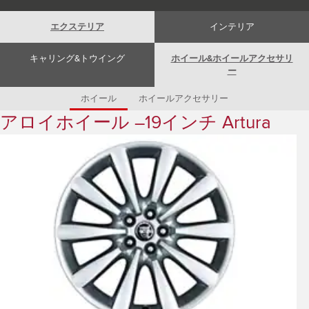
Romania (Romania)
South Africa (English)
エクステリア
インテリア
Spain (Spanish)
Switzerland (German)
Switzerland (French)
キャリング&トウイング
ホイール&ホイールアクセサリ
Switzerland (Italian)
ー
United Kingdom (English)
USA (English)
ホイール
ホイールアクセサリー
アロイホイール –19インチ Artura