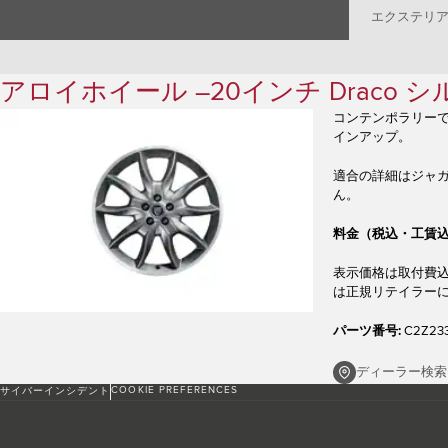
エクステリ
アロイホイール –20インチ Draco
コンテンポラリー
インアップ。
適合の詳細はジャ
ん。
料金（税込・工賃込
表示価格は取付費
は正規リテイラー
パーツ番号:
C2Z23
ディーラー検索
COOKIE PREFERENCES
サイバーインシデント