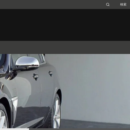
Belgium (French)
Canada (French)
Germany (German)
Japan (Japanese)
Netherlands (Dutch)
South Africa (English)
Switzerland (Italian)
 SPORTBRAKE
XJ
F-TYPE