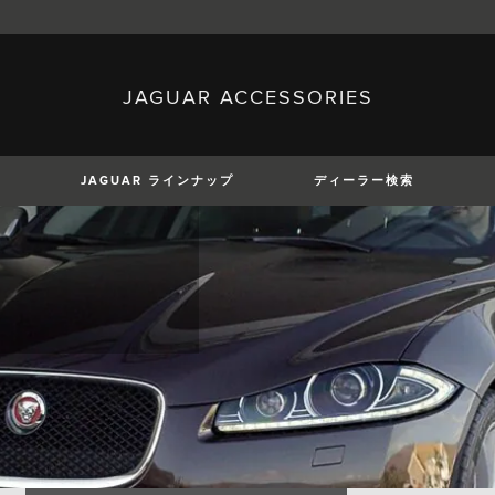
JAGUAR ACCESSORIES
sh)
Austria (German)
ese)
Canada (English)
 (Czech)
France (French)
)
Italy (Italian)
JAGUAR ラインナップ
ディーラー検索
Mexico (Spanish)
uguese)
Romania (Romania)
erman)
Switzerland (French)
XE
XF
XF