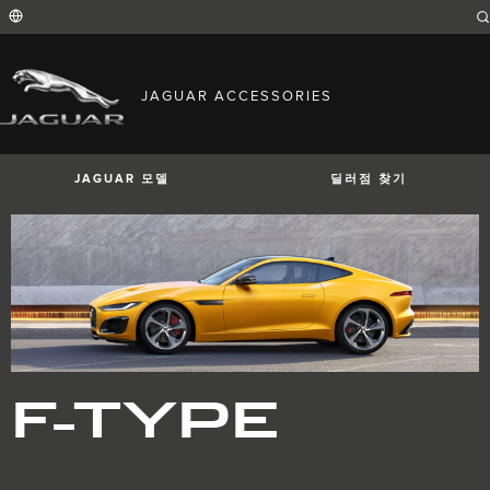
Enter
a
word
or
phrase
with
FIND YOUR COUNTRY
which
JAGUAR ACCESSORIES
to
International (English)
search
Australia (English)
the
contents
Austria (German)
of
Belgium (French)
the
JAGUAR 모델
딜러점 찾기
Belgium (Dutch)
site
Brazil (Portuguese)
Canada (English)
Canada (French)
China (Chinese)
Czech Republic (Czech)
France (French)
Germany (German)
I-PACE
E-PACE
F-PACE
India (English)
Ireland (English)
Italy (Italian)
Japan (Japanese)
F-TYPE
Korea (Korea)
MENA (English)
Mexico (Spanish)
Netherlands (Dutch)
Poland (Polish)
Portugal (Portuguese)