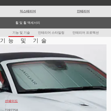
Romania (Romania)
South Africa (English)
Spain (Spanish)
익스테리어
인테리어
Switzerland (German)
Switzerland (French)
Switzerland (Italian)
휠 및 휠 액세서리
United Kingdom (English)
USA (English)
기능 및 기술
인테리어 스타일링
인테리어 프로텍션
기능 및 기술
선쉐이드
T2R7758