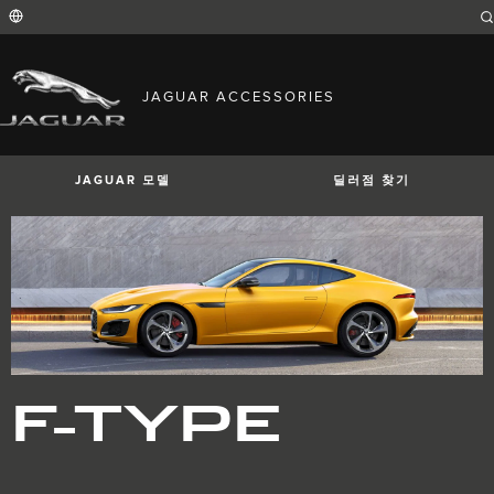
Enter
a
word
or
phrase
with
FIND YOUR COUNTRY
which
JAGUAR ACCESSORIES
to
International (English)
search
Australia (English)
the
contents
Austria (German)
of
Belgium (French)
the
JAGUAR 모델
딜러점 찾기
Belgium (Dutch)
site
Brazil (Portuguese)
Canada (English)
Canada (French)
China (Chinese)
Czech Republic (Czech)
France (French)
Germany (German)
I-PACE
E-PACE
F-PACE
India (English)
Ireland (English)
Italy (Italian)
Japan (Japanese)
F-TYPE
Korea (Korea)
MENA (English)
Mexico (Spanish)
Netherlands (Dutch)
Poland (Polish)
Portugal (Portuguese)