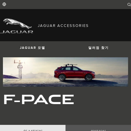
Enter
a
word
or
phrase
with
FIND YOUR COUNTRY
which
JAGUAR ACCESSORIES
to
International (English)
search
Australia (English)
the
contents
Austria (German)
of
Belgium (French)
the
JAGUAR 모델
딜러점 찾기
Belgium (Dutch)
site
Brazil (Portuguese)
Canada (English)
Canada (French)
China (Chinese)
Czech Republic (Czech)
France (French)
Germany (German)
I-PACE
E-PACE
F-PACE
India (English)
F-PACE
Ireland (English)
Italy (Italian)
Japan (Japanese)
Korea (Korea)
MENA (English)
Mexico (Spanish)
Netherlands (Dutch)
Poland (Polish)
Portugal (Portuguese)