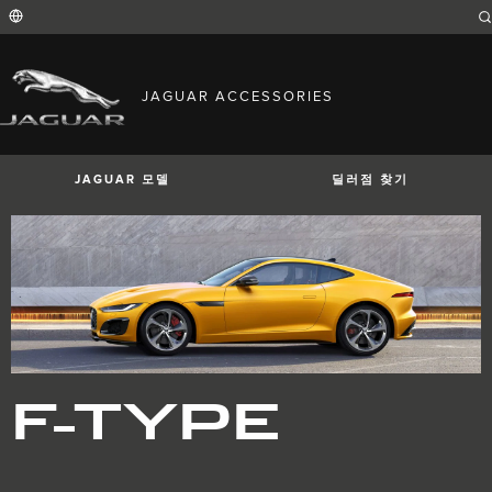
Enter
a
word
or
phrase
with
FIND YOUR COUNTRY
which
JAGUAR ACCESSORIES
to
International (English)
search
Australia (English)
the
contents
Austria (German)
of
Belgium (French)
the
JAGUAR 모델
딜러점 찾기
Belgium (Dutch)
site
Brazil (Portuguese)
Canada (English)
Canada (French)
China (Chinese)
Czech Republic (Czech)
France (French)
Germany (German)
I-PACE
E-PACE
F-PACE
India (English)
Ireland (English)
Italy (Italian)
Japan (Japanese)
F-TYPE
Korea (Korea)
MENA (English)
Mexico (Spanish)
Netherlands (Dutch)
Poland (Polish)
Portugal (Portuguese)