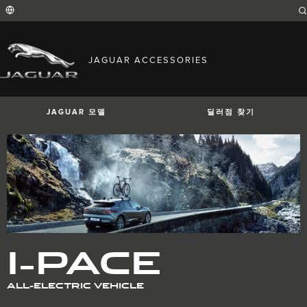
Enter
a
word
or
phrase
with
FIND YOUR COUNTRY
which
JAGUAR ACCESSORIES
to
International (English)
search
Australia (English)
the
contents
Austria (German)
of
Belgium (French)
the
JAGUAR 모델
딜러점 찾기
Belgium (Dutch)
site
Brazil (Portuguese)
Canada (English)
Canada (French)
China (Chinese)
Czech Republic (Czech)
France (French)
Germany (German)
I-PACE
E-PACE
F-PACE
India (English)
Ireland (English)
Italy (Italian)
Japan (Japanese)
I-PACE
Korea (Korea)
MENA (English)
Mexico (Spanish)
Netherlands (Dutch)
ALL-ELECTRIC VEHICLE
Poland (Polish)
Portugal (Portuguese)