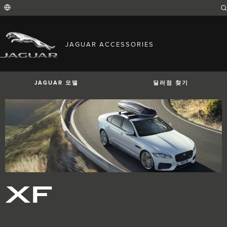
Enter
a
word
or
phrase
with
FIND YOUR COUNTRY
which
JAGUAR ACCESSORIES
to
International (English)
search
Australia (English)
the
contents
Austria (German)
of
Belgium (French)
the
JAGUAR 모델
딜러점 찾기
Belgium (Dutch)
site
Brazil (Portuguese)
Canada (English)
Canada (French)
China (Chinese)
Czech Republic (Czech)
France (French)
Germany (German)
I-PACE
E-PACE
F-PACE
India (English)
Ireland (English)
Italy (Italian)
Japan (Japanese)
XF
Korea (Korea)
MENA (English)
Mexico (Spanish)
Netherlands (Dutch)
Poland (Polish)
Portugal (Portuguese)