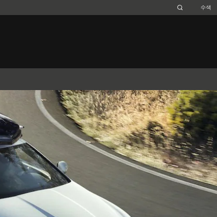
Belgium (French)
Canada (French)
Germany (German)
Japan (Japanese)
Netherlands (Dutch)
South Africa (English)
Switzerland (Italian)
XJ
F-TYPE