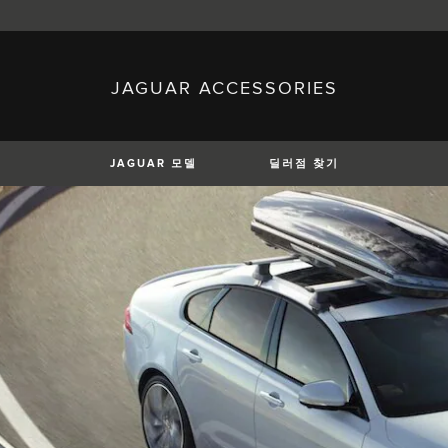
JAGUAR ACCESSORIES
sh)
Austria (German)
ese)
Canada (English)
 (Czech)
France (French)
)
Italy (Italian)
JAGUAR 모델
딜러점 찾기
Mexico (Spanish)
uguese)
Romania (Romania)
erman)
Switzerland (French)
XE
XF