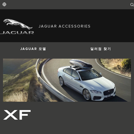
Enter
a
word
or
phrase
with
FIND YOUR COUNTRY
which
JAGUAR ACCESSORIES
to
International (English)
search
Australia (English)
the
contents
Austria (German)
of
Belgium (French)
the
JAGUAR 모델
딜러점 찾기
Belgium (Dutch)
site
Brazil (Portuguese)
Canada (English)
Canada (French)
China (Chinese)
Czech Republic (Czech)
France (French)
Germany (German)
I-PACE
E-PACE
F-PACE
India (English)
Ireland (English)
Italy (Italian)
Japan (Japanese)
XF
Korea (Korea)
MENA (English)
Mexico (Spanish)
Netherlands (Dutch)
Poland (Polish)
Portugal (Portuguese)