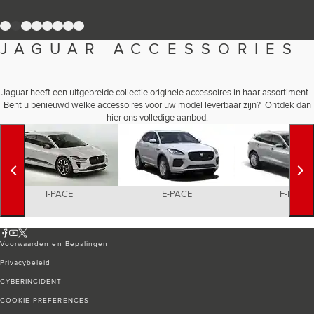
Romania (Romania)
South Africa (English)
1
2
3
4
5
6
7
8
Spain (Spanish)
Switzerland (German)
JAGUAR ACCESSORIES
Switzerland (French)
Switzerland (Italian)
United Kingdom (English)
USA (English)
Jaguar heeft een uitgebreide collectie originele accessoires in haar assortiment.
Bent u benieuwd welke accessoires voor uw model leverbaar zijn? Ontdek dan
hier ons volledige aanbod.
I-PACE
E-PACE
F-PACE
Voorwaarden en Bepalingen
Privacybeleid
CYBERINCIDENT
COOKIE PREFERENCES