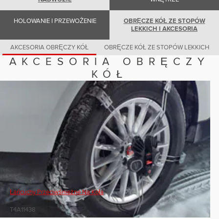
Romania (Romania)
South Africa (English)
Spain (Spanish)
HOLOWANIE I PRZEWOŻENIE
OBRĘCZE KÓŁ ZE STOPÓW
Switzerland (German)
LEKKICH I AKCESORIA
Switzerland (French)
Switzerland (Italian)
AKCESORIA OBRĘCZY KÓŁ
OBRĘCZE KÓŁ ZE STOPÓW LEKKICH
United Kingdom (English)
AKCESORIA OBRĘCZY
USA (English)
KÓŁ
Łańcuchy Przeciwśnieżne Na Koła
T4A11438