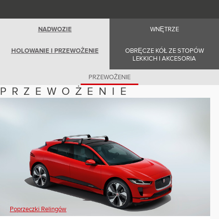
Romania (Romania)
South Africa (English)
Spain (Spanish)
Switzerland (German)
NADWOZIE
WNĘTRZE
Switzerland (French)
Switzerland (Italian)
HOLOWANIE I PRZEWOŻENIE
OBRĘCZE KÓŁ ZE STOPÓW
United Kingdom (English)
LEKKICH I AKCESORIA
USA (English)
PRZEWOŻENIE
PRZEWOŻENIE
Poprzeczki Relingów