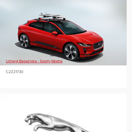
Uchwyt Bagażnika - Sporty Wodne
C2Z21730