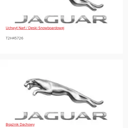
Uchwyt Nart / Deski Snowboardowej
T2H45726
Bgażnik Dachowy