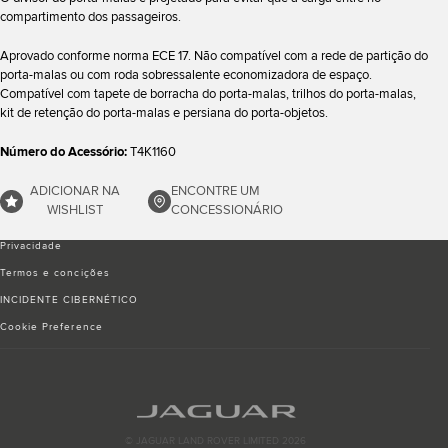
compartimento dos passageiros.
Aprovado conforme norma ECE 17. Não compatível com a rede de partição do
porta-malas ou com roda sobressalente economizadora de espaço.
Compatível com tapete de borracha do porta-malas, trilhos do porta-malas,
kit de retenção do porta-malas e persiana do porta-objetos.
Número do Acessório:
T4K1160
ADICIONAR NA
ENCONTRE UM
WISHLIST
CONCESSIONÁRIO
Privacidade
Termos e conciҫões
INCIDENTE CIBERNÉTICO
Cookie Preference
© JAGUAR LAND ROVER LIMITED 2026