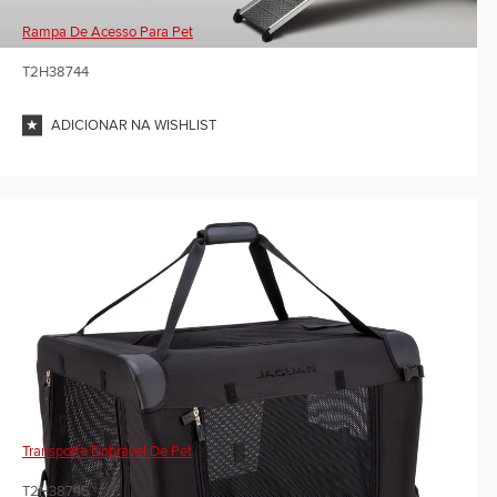
Rampa De Acesso Para Pet
T2H38744
ADICIONAR NA WISHLIST
Transporte Dobrável De Pet
T2H38745