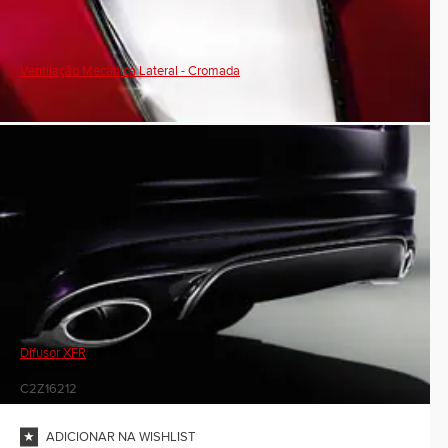
Ventilação Mecânica Lateral - Cromada
Difusor XFR
C2Z16212
ADICIONAR NA WISHLIST