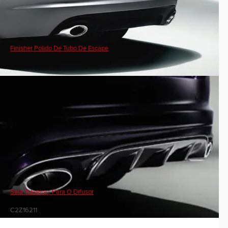
Finisher Polido De Tubo De Escape
Saia Traseira - Para O Difusor
C2Z16211