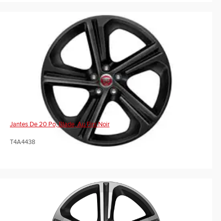
Jantes De 20 Po, Blade, Au Fini Noir
T4A4438