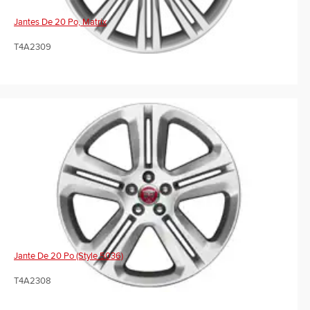
Jantes De 20 Po, Matrix
T4A2309
Jante De 20 Po (Style 5036)
T4A2308