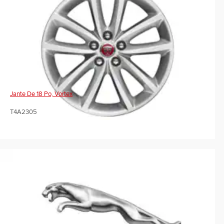
Jante De 18 Po, Vortex
T4A2305