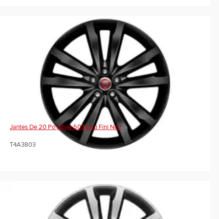
Jantes De 20 Po (Style 5031) Au Fini Noir
T4A3803