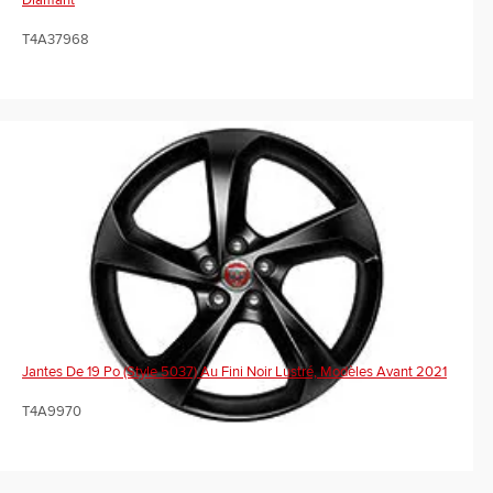
Diamant
T4A37968
Jantes De 19 Po (Style 5037) Au Fini Noir Lustré, Modèles Avant 2021
T4A9970