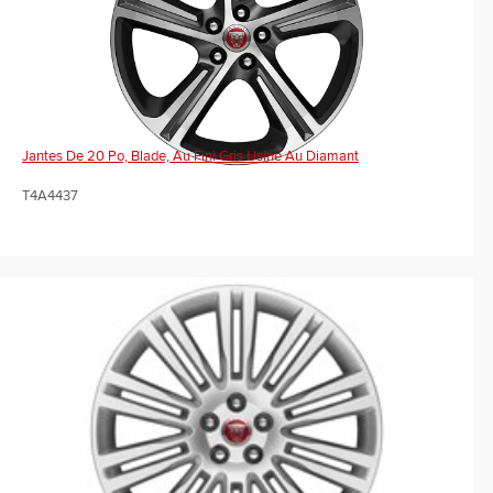
Jantes De 20 Po, Blade, Au Fini Gris Usiné Au Diamant
T4A4437