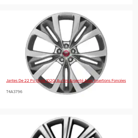
Jantes De 22 Po (Style 1020) Au Fini Argenté Avec Insertions Foncées
T4A3796