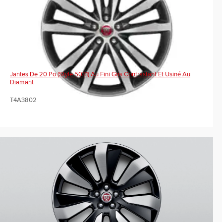
Jantes De 20 Po (Style 5031) Au Fini Gris Contrastant Et Usiné Au
Diamant
T4A3802