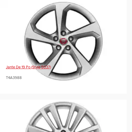
Jante De 19 Po (Style 5037)
T4A3988