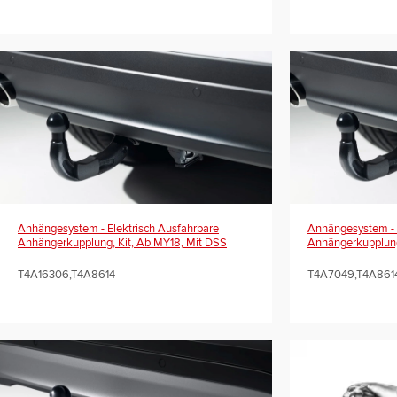
Anhängesystem - Elektrisch Ausfahrbare
Anhängesystem - 
Anhängerkupplung, Kit, Ab MY18, Mit DSS
Anhängerkupplung
T4A16306,T4A8614
T4A7049,T4A861