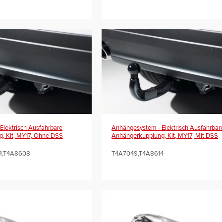
Elektrisch Ausfahrbare
Anhängesystem - Elektrisch Ausfahrbar
, Kit, MY17, Ohne DSS
Anhängerkupplung, Kit, MY17, Mit DSS
4,T4A8608
T4A7049,T4A8614