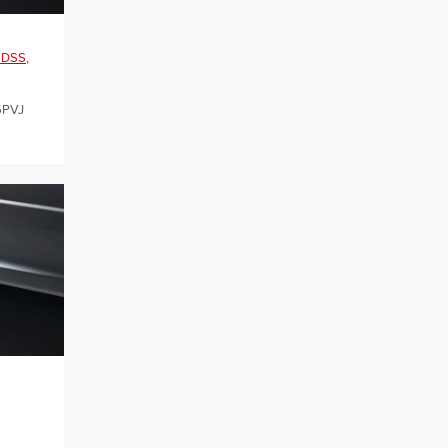
 DSS,
6PVJ