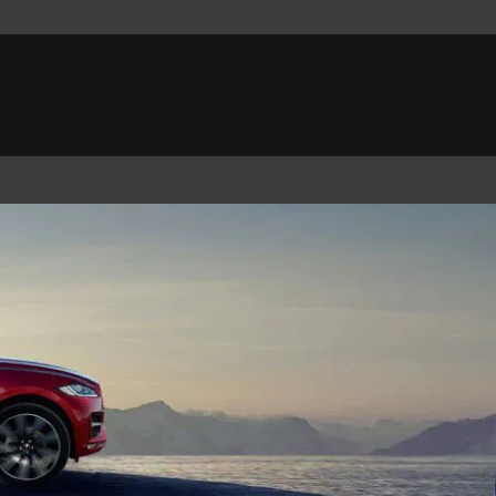
Belgium (French)
Canada (French)
Germany (German)
Japan (Japanese)
Netherlands (Dutch)
South Africa (English)
Switzerland (Italian)
 SPORTBRAKE
XJ
F-TYPE