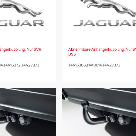
ngerkupplung, Nur SVR,
Abnehmbare Anhängerkupplung, Nur S
DSS
14,T4A16372,T4A27373
T4A16305,T4A8614,T4A27373