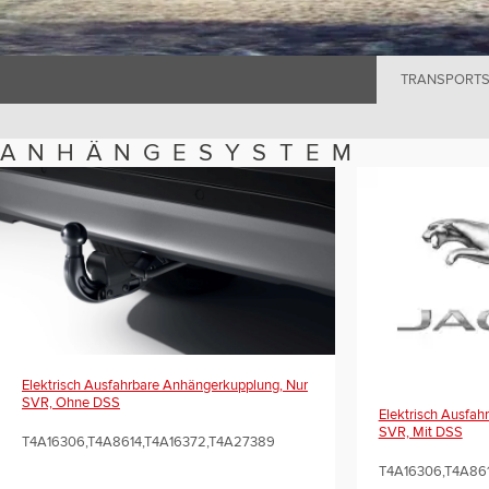
TRANSPORT
ANHÄNGESYSTEM
Elektrisch Ausfahrbare Anhängerkupplung, Nur
SVR, Ohne DSS
Elektrisch Ausfah
SVR, Mit DSS
T4A16306,T4A8614,T4A16372,T4A27389
T4A16306,T4A86