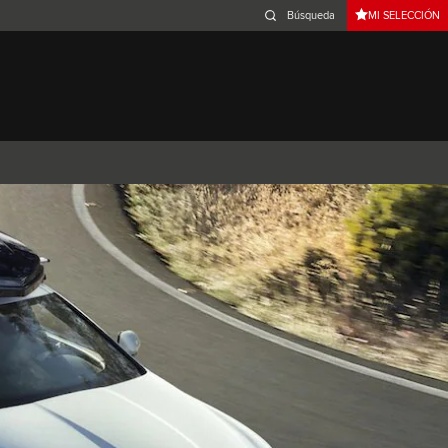
MI SELECCIÓN
Belgium (French)
Canada (French)
Germany (German)
Japan (Japanese)
Netherlands (Dutch)
South Africa (English)
Switzerland (Italian)
 SPORTBRAKE
XJ
F-TYPE