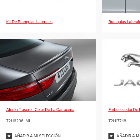
Kit De Branquias Laterales
Branquias Lateral
Alerón Trasero - Color De La Carrocería
Embellecedor De 
T2H6236LML
T2H17748
AÑADIR A MI SELECCIÓN
AÑADIR A M