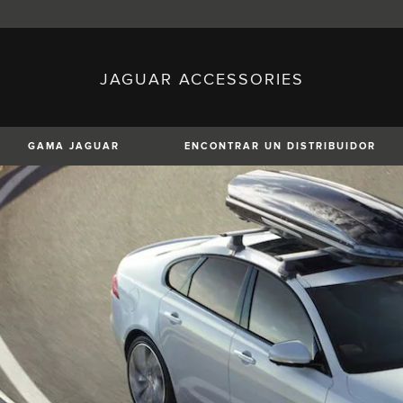
JAGUAR ACCESSORIES
sh)
Austria (German)
ese)
Canada (English)
 (Czech)
France (French)
)
Italy (Italian)
GAMA JAGUAR
ENCONTRAR UN DISTRIBUIDOR
Mexico (Spanish)
uguese)
Romania (Romania)
erman)
Switzerland (French)
XE
XF
XF