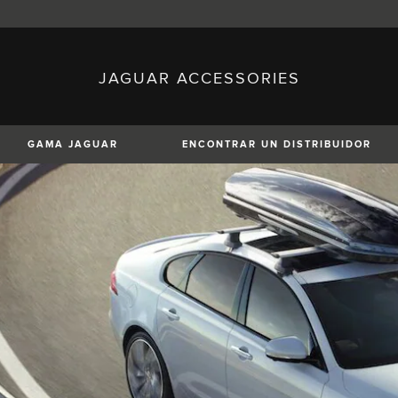
JAGUAR ACCESSORIES
sh)
Austria (German)
ese)
Canada (English)
 (Czech)
France (French)
)
Italy (Italian)
GAMA JAGUAR
ENCONTRAR UN DISTRIBUIDOR
Mexico (Spanish)
uguese)
Romania (Romania)
erman)
Switzerland (French)
XE
XF
XF