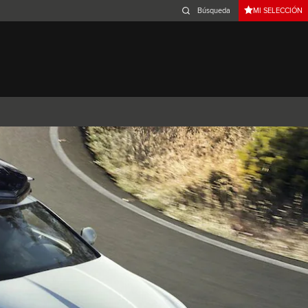
MI SELECCIÓN
Belgium (French)
Canada (French)
Germany (German)
Japan (Japanese)
Netherlands (Dutch)
South Africa (English)
Switzerland (Italian)
 SPORTBRAKE
XJ
F-TYPE