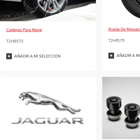
Rueda De Repues
Cadenas Para Nieve
T2H15711
T2H8573
AÑADIR A M
AÑADIR A MI SELECCIÓN