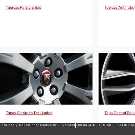
Tuercas Para Llantas
Tuercas Antirrobo
Tapas Centrales De Llantas
Tapa Central Para
Términos y Condiciones
Política de Privacidad
CIBERATAQUE
COOKIE PREFERENC