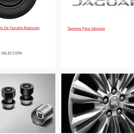
to De Tamaño Reducido
Tapones Para Válvulas
I SELECCIÓN