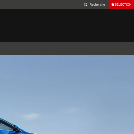
SÉLECTION
Belgium (French)
Canada (French)
Germany (German)
Japan (Japanese)
Netherlands (Dutch)
South Africa (English)
Switzerland (Italian)
 SPORTBRAKE
XJ
F-TYPE