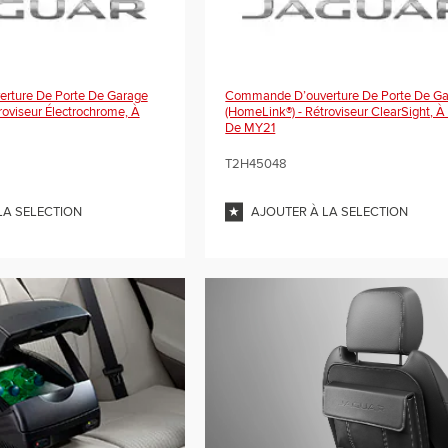
rture De Porte De Garage
Commande D’ouverture De Porte De G
roviseur Électrochrome, À
(HomeLink®) - Rétroviseur ClearSight, À 
De MY21
T2H45048
LA SELECTION
AJOUTER À LA SELECTION