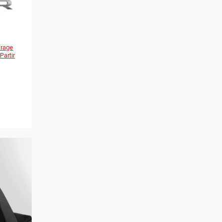
arage
Partir