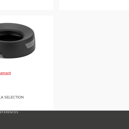
rsement
LA SELECTION
REFERENCES