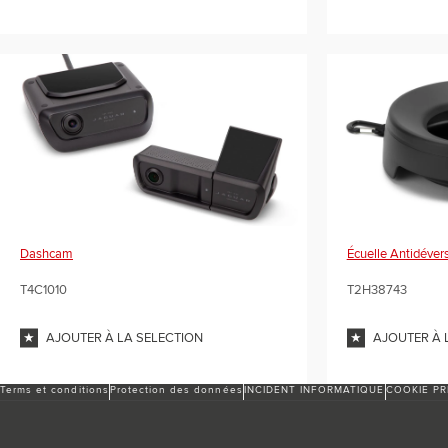
Dashcam
Écuelle Antidéve
T4C1010
T2H38743
AJOUTER À LA SELECTION
AJOUTER À 
Terms et conditions
Protection des données
INCIDENT INFORMATIQUE
COOKIE P