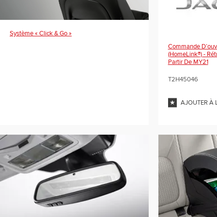
Système « Click & Go »
Commande D’ouve
(HomeLink®) - Rét
Partir De MY21
T2H45046
AJOUTER À 