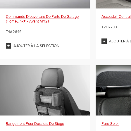
Commande D’ouverture De Porte De Garage
Accoudoir Central
(HomeLink®) - Avant MY21
T2H7739
T4A2649
AJOUTER À 
AJOUTER À LA SELECTION
Rangement Pour Dossiers De Siège
Pare-Soleil