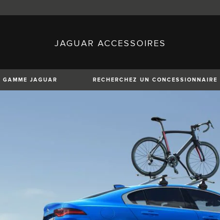
JAGUAR ACCESSOIRES
sh)
Austria (German)
ese)
Canada (English)
 (Czech)
France (French)
)
Italy (Italian)
GAMME JAGUAR
RECHERCHEZ UN CONCESSIONNAIRE
Mexico (Spanish)
uguese)
Romania (Romania)
erman)
Switzerland (French)
XE
XF
XF