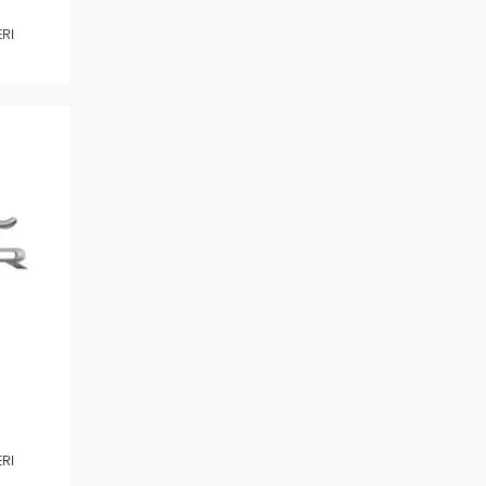
ERI
ERI