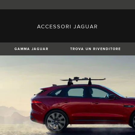
ACCESSORI JAGUAR
sh)
Austria (German)
ese)
Canada (English)
 (Czech)
France (French)
)
Italy (Italian)
GAMMA JAGUAR
TROVA UN RIVENDITORE
Mexico (Spanish)
uguese)
Romania (Romania)
erman)
Switzerland (French)
XE
XF
XF