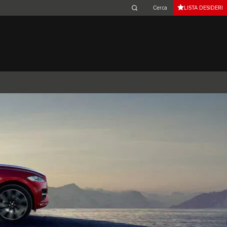
LISTA DESIDERI
Belgium (French)
Canada (French)
Germany (German)
Japan (Japanese)
Netherlands (Dutch)
South Africa (English)
Switzerland (Italian)
 SPORTBRAKE
XJ
F-TYPE