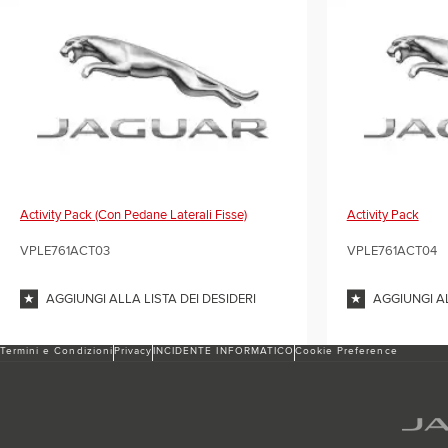
Activity Pack (con Pedane Laterali Fisse)
Activity Pack
VPLE761ACT03
VPLE761ACT04
AGGIUNGI ALLA LISTA DEI DESIDERI
AGGIUNGI AL
Termini e Condizioni
Privacy
INCIDENTE INFORMATICO
Cookie Preference