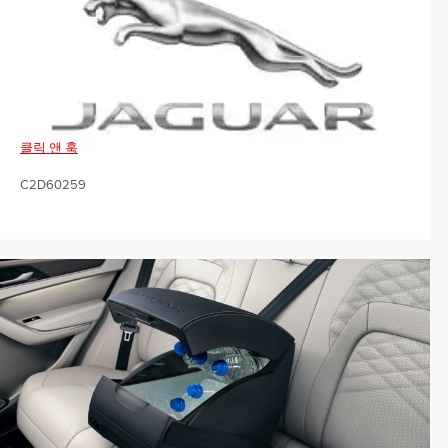
클릭 앤 훅
C2D60259