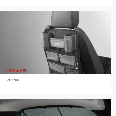
시트백 보관함
T2H7760