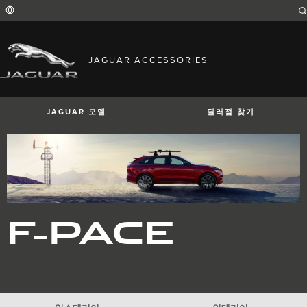
Enter
a
word
or
phrase
with
FIND YOUR COUNTRY
which
JAGUAR ACCESSORIES
to
International (English)
search
Australia (English)
the
contents
Austria (German)
of
Belgium (French)
the
JAGUAR 모델
딜러점 찾기
Belgium (Dutch)
site
Brazil (Portuguese)
Canada (English)
Canada (French)
China (Chinese)
Czech Republic (Czech)
France (French)
Germany (German)
I-PACE
E-PACE
F-PACE
India (English)
F-PACE
Ireland (English)
Italy (Italian)
Japan (Japanese)
Korea (Korea)
MENA (English)
Mexico (Spanish)
Netherlands (Dutch)
Poland (Polish)
Portugal (Portuguese)