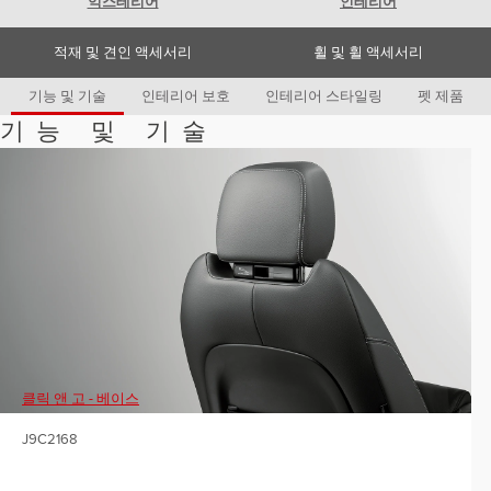
익스테리어
인테리어
Romania (Romania)
South Africa (English)
Spain (Spanish)
적재 및 견인 액세서리
휠 및 휠 액세서리
Switzerland (German)
Switzerland (French)
기능 및 기술
인테리어 보호
인테리어 스타일링
펫 제품
Switzerland (Italian)
United Kingdom (English)
기능 및 기술
USA (English)
클릭 앤 고 - 베이스
J9C2168