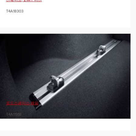
선쉐이드, 21MY 이전
T4A18303
로드스페이스 레일
T4A11918