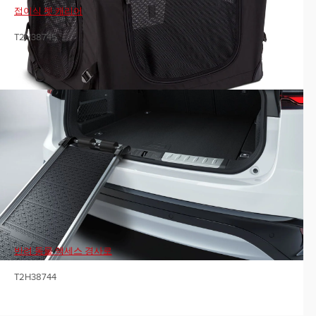
접이식 펫 캐리어
T2H38745
반려 동물 액세스 경사로
T2H38744