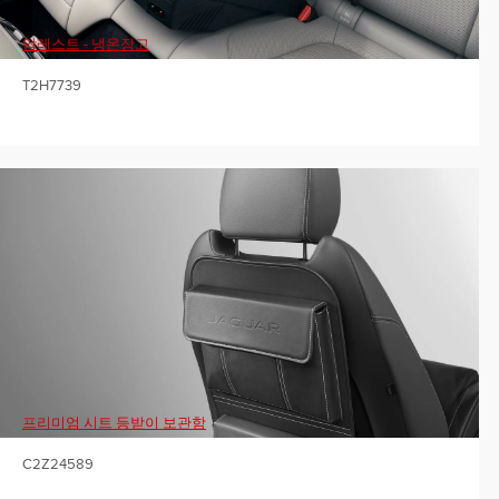
암레스트 - 냉온장고
T2H7739
프리미엄 시트 등받이 보관함
C2Z24589