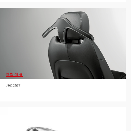
클릭 앤 행
J9C2167