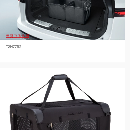
트렁크 정리함
T2H7752