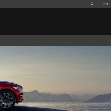
Belgium (French)
Canada (French)
Germany (German)
Japan (Japanese)
Netherlands (Dutch)
South Africa (English)
Switzerland (Italian)
XJ
F-TYPE