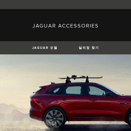
JAGUAR ACCESSORIES
sh)
Austria (German)
ese)
Canada (English)
 (Czech)
France (French)
)
Italy (Italian)
JAGUAR 모델
딜러점 찾기
Mexico (Spanish)
uguese)
Romania (Romania)
erman)
Switzerland (French)
XE
XF