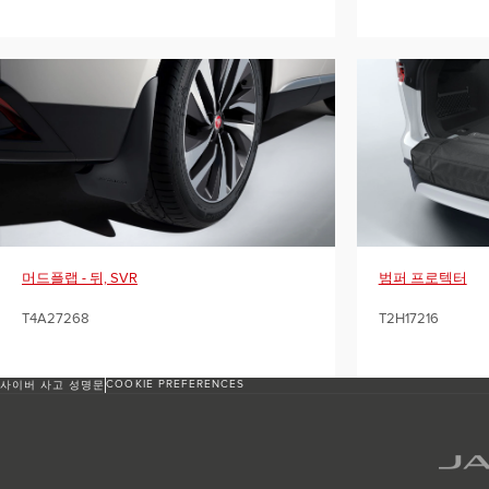
머드플랩 - 뒤, SVR
범퍼 프로텍터
T4A27268
T2H17216
COOKIE PREFERENCES
사이버 사고 성명문