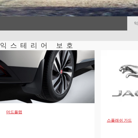
익
익스테리어 보호
머드플랩
스플래쉬 가드