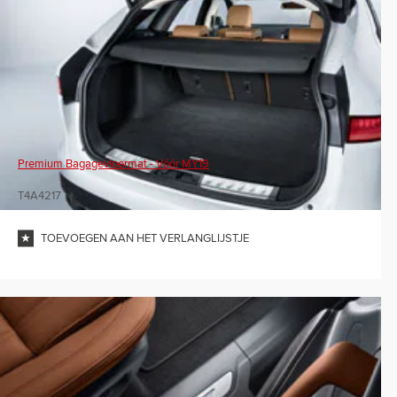
Premium Bagagevloermat - Vóór MY19
T4A4217
TOEVOEGEN AAN HET VERLANGLIJSTJE