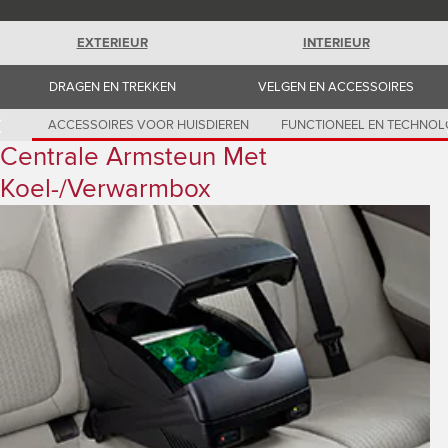
Romania (Romania)
South Africa (English)
Spain (Spanish)
EXTERIEUR
INTERIEUR
Switzerland (German)
Switzerland (French)
DRAGEN EN TREKKEN
VELGEN EN ACCESSOIRES
Switzerland (Italian)
United Kingdom (English)
USA (English)
ACCESSOIRES VOOR HUISDIEREN
FUNCTIONEEL EN TECHNOL
Centrale Armsteun Met
Koel-/verwarmbox