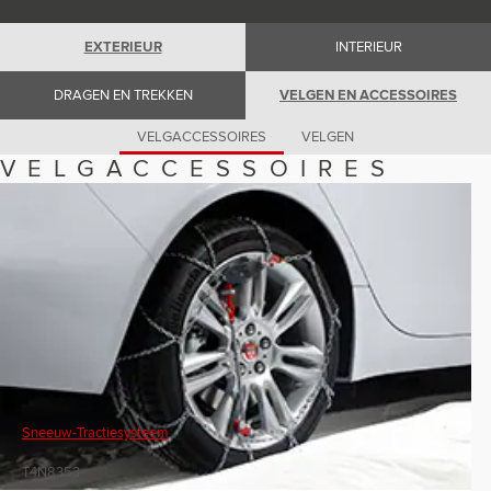
Romania (Romania)
South Africa (English)
Spain (Spanish)
EXTERIEUR
INTERIEUR
Switzerland (German)
Switzerland (French)
DRAGEN EN TREKKEN
VELGEN EN ACCESSOIRES
Switzerland (Italian)
United Kingdom (English)
USA (English)
VELGACCESSOIRES
VELGEN
VELGACCESSOIRES
Sneeuw-Tractiesysteem
T4N8353