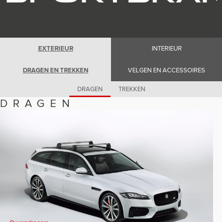
Romania (Romania)
South Africa (English)
Spain (Spanish)
Switzerland (German)
Switzerland (French)
Switzerland (Italian)
EXTERIEUR
INTERIEUR
United Kingdom (English)
USA (English)
DRAGEN EN TREKKEN
VELGEN EN ACCESSOIRES
DRAGEN
TREKKEN
DRAGEN