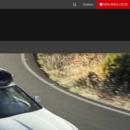
VERLANGLIJSTJE
Belgium (French)
Canada (French)
Germany (German)
Japan (Japanese)
Netherlands (Dutch)
South Africa (English)
Switzerland (Italian)
 SPORTBRAKE
XJ
F-TYPE