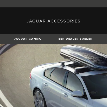
JAGUAR ACCESSORIES
sh)
Austria (German)
ese)
Canada (English)
 (Czech)
France (French)
)
Italy (Italian)
JAGUAR GAMMA
EEN DEALER ZOEKEN
Mexico (Spanish)
uguese)
Romania (Romania)
erman)
Switzerland (French)
XE
XF
XF