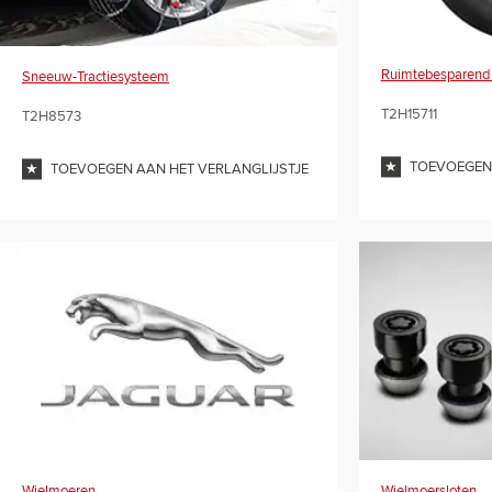
Ruimtebesparend 
Sneeuw-Tractiesysteem
T2H15711
T2H8573
TOEVOEGEN 
TOEVOEGEN AAN HET VERLANGLIJSTJE
Wielmoeren
Wielmoersloten