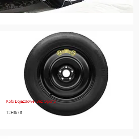
T2H8573
Koło Dojazdowe (bez Opony)
T2H15711