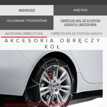
Romania (Romania)
South Africa (English)
Spain (Spanish)
NADWOZIE
WNĘTRZE
Switzerland (German)
Switzerland (French)
HOLOWANIE I PRZEWOŻENIE
OBRĘCZE KÓŁ ZE STOPÓW
Switzerland (Italian)
LEKKICH I AKCESORIA
United Kingdom (English)
USA (English)
AKCESORIA OBRĘCZY KÓŁ
OBRĘCZE KÓŁ ZE STOPÓW LEKKICH
AKCESORIA OBRĘCZY
KÓŁ
Łańcuchy Przeciwśnieżne Na Koła, 225/55 R17