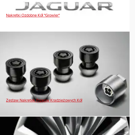
Nakrętki Ozdobne Kół "Growler"
Zestaw Nakrętek Przeciw Kradzieżowych Kół