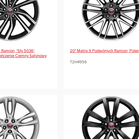
Ramion, 'sty 5036',
20" Matrix 9 Podwójnych Ramion, Pole
ończenie Ciemny Satynowy
T2H4956