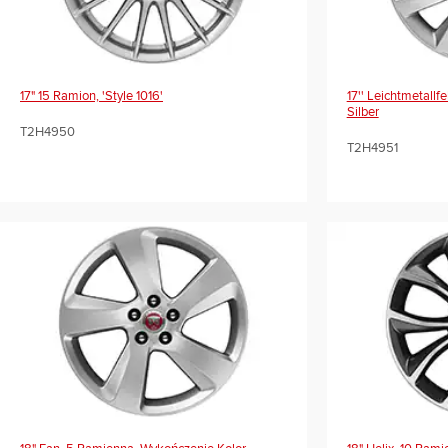
17" 15 Ramion, 'style 1016'
17'' Leichtmetallfe
Silber
T2H4950
T2H4951