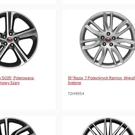
y 5035', Polerowana,
19" Razor, 7 Podwójnych Ramion, Wyko
ynowy Szary
Srebrne
T2H4954