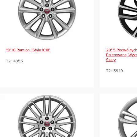
19" 10 Ramion, 'style 1018'
20" 5 Podwójnych 
Polerowana, Wyk
Szary
T2H4955
T2H5949