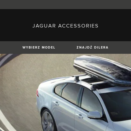
JAGUAR ACCESSORIES
sh)
Austria (German)
ese)
Canada (English)
 (Czech)
France (French)
)
Italy (Italian)
WYBIERZ MODEL
ZNAJDŹ DILERA
Mexico (Spanish)
uguese)
Romania (Romania)
erman)
Switzerland (French)
XE
XF
XF