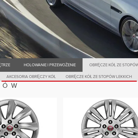
TRZE
HOLOWANIE I PRZEWOŻENIE
OBRĘCZE KÓŁ ZE STOPÓW 
AKCESORIA OBRĘCZY KÓŁ
OBRĘCZE KÓŁ ZE STOPÓW LEKKICH
PÓW