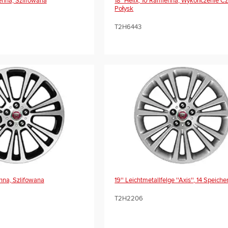
ienna, Szlifowana
18" Helix, 10 Ramienna, Wykończenie C
Połysk
T2H6443
enna, Szlifowana
19'' Leichtmetallfelge ''Axis'', 14 Speiche
T2H2206