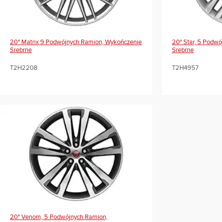
20" Matrix 9 Podwójnych Ramion, Wykończenie
20" Star, 5 Podw
Srebrne
Srebrne
T2H2208
T2H4957
20" Venom, 5 Podwójnych Ramion,