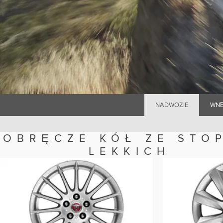
NADWOZIE
WNĘ
OBRĘCZE KÓŁ ZE STO
LEKKICH