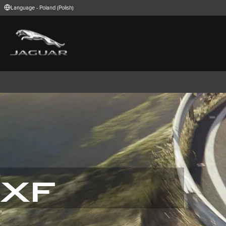
Language - Poland (Polish)
FIND YOUR COUNTRY
International (English)
Australia (Engli
Belgium (Dutch)
Brazil (Portugu
China (Chinese)
Czech Republic
India (English)
Ireland (English
Korea (Korea)
MENA (English)
Poland (Polish)
Portugal (Port
Spain (Spanish)
Switzerland (G
United Kingdom (English)
USA (English)
I-PACE
E-PACE
F-PACE
XF