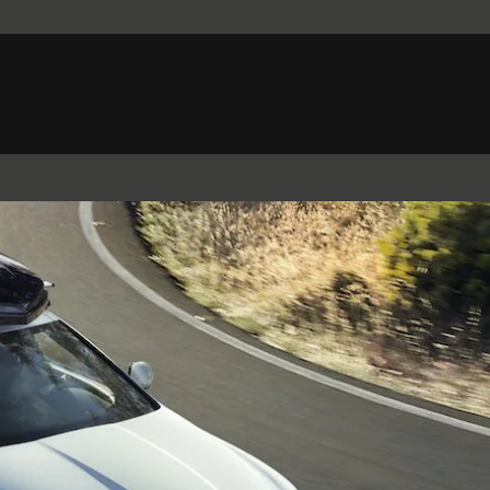
Belgium (French)
Canada (French)
Germany (German)
Japan (Japanese)
Netherlands (Dutch)
South Africa (English)
Switzerland (Italian)
 SPORTBRAKE
XJ
F-TYPE