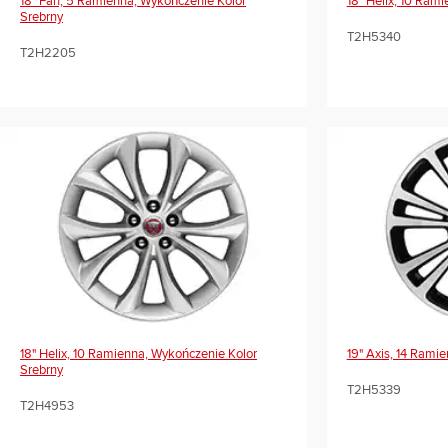
18" Fan, 5 Ramienna, Wykończenie Kolor
18" Helix, 10 Ram
Srebrny
T2H5340
T2H2205
18" Helix, 10 Ramienna, Wykończenie Kolor
19" Axis, 14 Rami
Srebrny
T2H5339
T2H4953