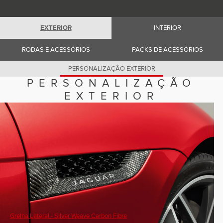
Romania (Romania)
South Africa (English)
Spain (Spanish)
EXTERIOR
INTERIOR
Switzerland (German)
Switzerland (French)
Switzerland (Italian)
RODAS E ACESSÓRIOS
PACKS DE ACESSÓRIOS
United Kingdom (English)
USA (English)
PERSONALIZAÇÃO EXTERIOR
PERSONALIZAÇÃO
EXTERIOR
Grelha Lateral - Silver Weave Carbon Fibre