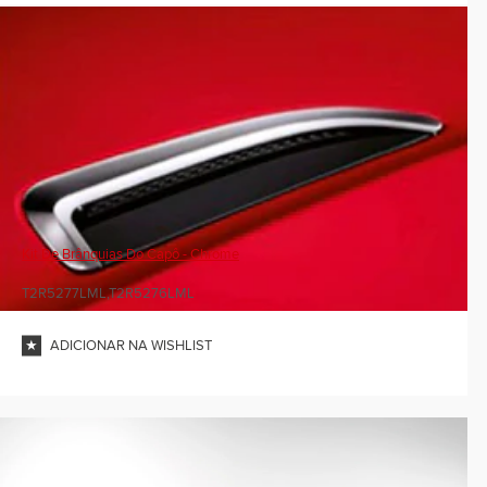
Kit De Brânquias Do Capô - Chrome
T2R5277LML,T2R5276LML
ADICIONAR NA WISHLIST