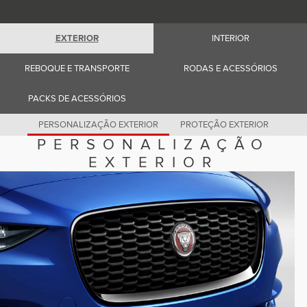
Romania (Romania)
South Africa (English)
Spain (Spanish)
EXTERIOR
INTERIOR
Switzerland (German)
Switzerland (French)
Switzerland (Italian)
REBOQUE E TRANSPORTE
RODAS E ACESSÓRIOS
United Kingdom (English)
USA (English)
PACKS DE ACESSÓRIOS
PERSONALIZAÇÃO EXTERIOR
PROTEÇÃO EXTERIOR
PERSONALIZAÇÃO
EXTERIOR