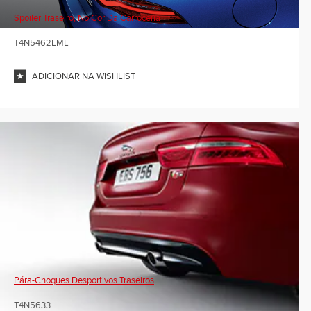
Spoiler Traseiro, No Cor Da Carroceria
T4N5462LML
ADICIONAR NA WISHLIST
Pára-Choques Desportivos Traseiros
T4N5633