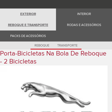
Romania (Romania)
South Africa (English)
Spain (Spanish)
EXTERIOR
INTERIOR
Switzerland (German)
Switzerland (French)
Switzerland (Italian)
REBOQUE E TRANSPORTE
RODAS E ACESSÓRIOS
United Kingdom (English)
USA (English)
PACKS DE ACESSÓRIOS
REBOQUE
TRANSPORTE
Porta-Bicicletas Na Bola De Reboque
- 2 Bicicletas