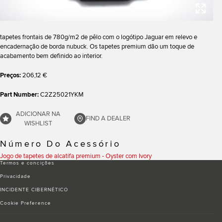
tapetes frontais de 780g/m2 de pêlo com o logótipo Jaguar em relevo e
encadernação de borda nubuck. Os tapetes premium dão um toque de
acabamento bem definido ao interior.
Preços:
206,12 €
Part Number:
C2Z25021YKM
ADICIONAR NA
FIND A DEALER
WISHLIST
Número Do Acessório
Jogo de tapetes de alcatifa premium - Oyster com Ivory
Termos e conciҫões
Privacidade
INCIDENTE CIBERNÉTICO
Cookie Preference