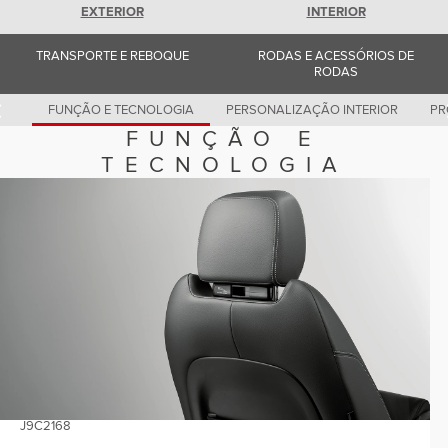
Romania (Romania)
EXTERIOR
INTERIOR
South Africa (English)
Spain (Spanish)
TRANSPORTE E REBOQUE
RODAS E ACESSÓRIOS DE
Switzerland (German)
RODAS
Switzerland (French)
Switzerland (Italian)
United Kingdom (English)
FUNÇÃO E TECNOLOGIA
PERSONALIZAÇÃO INTERIOR
PR
USA (English)
FUNÇÃO E
TECNOLOGIA
J9C2168