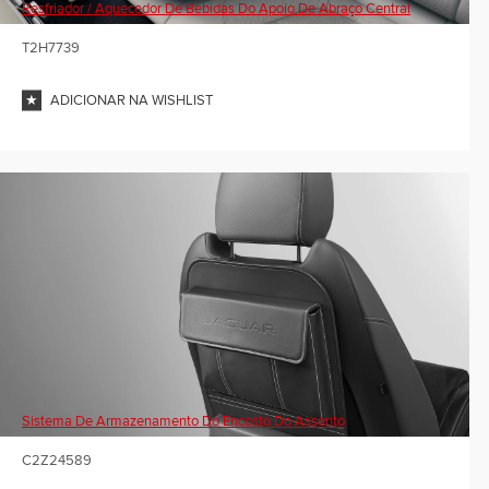
Resfriador / Aquecedor De Bebidas Do Apoio De Abraço Central
T2H7739
ADICIONAR NA WISHLIST
Sistema De Armazenamento Do Encosto Do Assento
C2Z24589