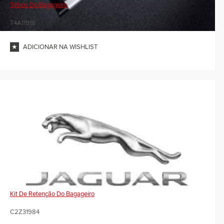
Trilhos Do Bagageiro
T4A11918
ADICIONAR NA WISHLIST
Kit De Retenção Do Bagageiro
C2Z31984