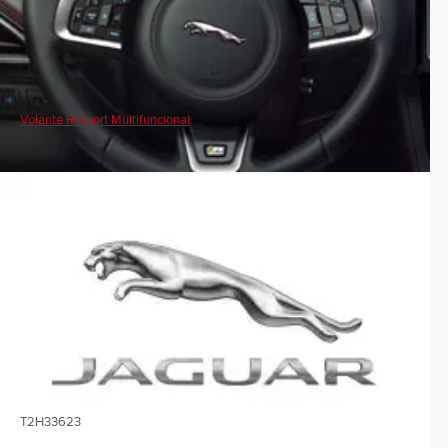
Volante R-Sport Multifuncional
T2H33623