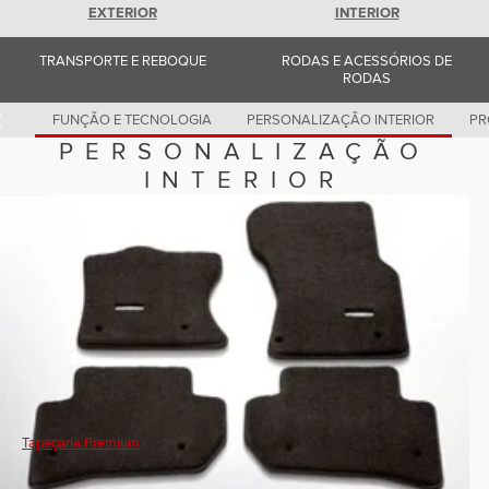
Romania (Romania)
EXTERIOR
INTERIOR
South Africa (English)
Spain (Spanish)
TRANSPORTE E REBOQUE
RODAS E ACESSÓRIOS DE
Switzerland (German)
RODAS
Switzerland (French)
Switzerland (Italian)
United Kingdom (English)
FUNÇÃO E TECNOLOGIA
PERSONALIZAÇÃO INTERIOR
PR
USA (English)
PERSONALIZAÇÃO
INTERIOR
Tapeçaria Premium