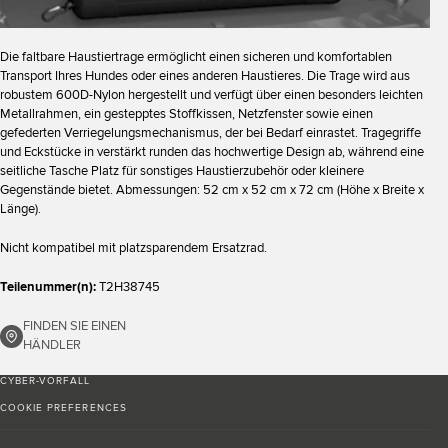
Die faltbare Haustiertrage ermöglicht einen sicheren und komfortablen
Transport Ihres Hundes oder eines anderen Haustieres. Die Trage wird aus
robustem 600D-Nylon hergestellt und verfügt über einen besonders leichten
Metallrahmen, ein gestepptes Stoffkissen, Netzfenster sowie einen
gefederten Verriegelungsmechanismus, der bei Bedarf einrastet. Tragegriffe
und Eckstücke in verstärkt runden das hochwertige Design ab, während eine
seitliche Tasche Platz für sonstiges Haustierzubehör oder kleinere
Gegenstände bietet. Abmessungen: 52 cm x 52 cm x 72 cm (Höhe x Breite x
Länge).
Nicht kompatibel mit platzsparendem Ersatzrad.
Teilenummer(n):
T2H38745
FINDEN SIE EINEN
HÄNDLER
CYBER-VORFALL
COOKIE PREFERENCES