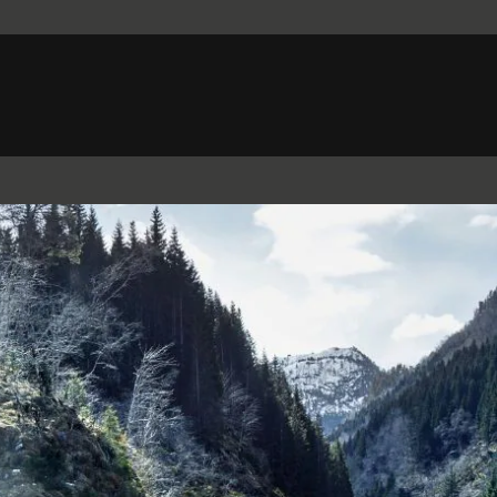
Belgium (French)
Canada (French)
Germany (German)
Japan (Japanese)
Netherlands (Dutch)
South Africa (English)
Switzerland (Italian)
 SPORTBRAKE
XJ
F-TYPE