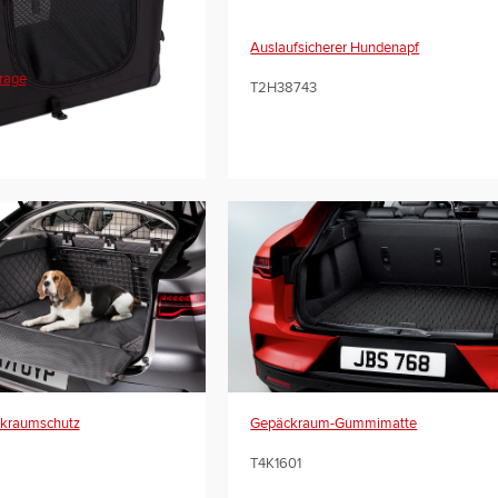
Auslaufsicherer Hundenapf
trage
T2H38743
ckraumschutz
Gepäckraum-Gummimatte
T4K1601