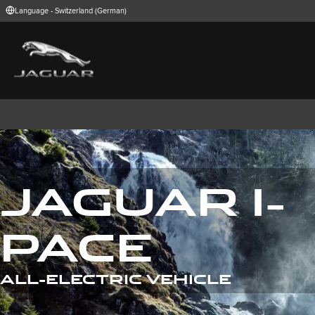
Language - Switzerland (German)
FIND YOUR COUNTRY
International (English)
Australia (Engli
Belgium (Dutch)
Brazil (Portugu
China (Chinese)
Czech Republic
India (English)
Ireland (English
Korea (Korea)
MENA (English)
Poland (Polish)
Portugal (Port
Spain (Spanish)
Switzerland (G
United Kingdom (English)
USA (English)
JAGUAR I-
I-PACE
E-PACE
F-PACE
PACE
ALL-ELECTRIC VEHICLE