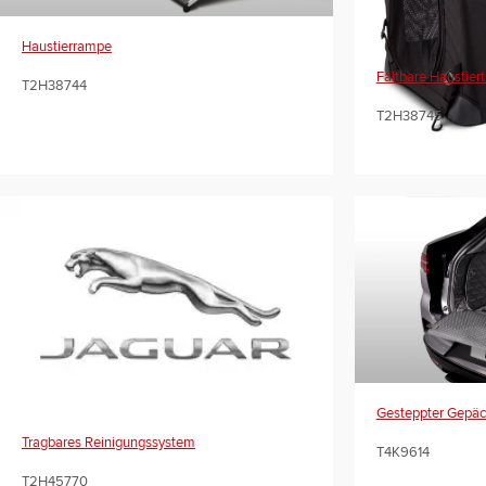
Haustierrampe
Faltbare Haustier
T2H38744
T2H38745
Gesteppter Gepä
Tragbares Reinigungssystem
T4K9614
T2H45770