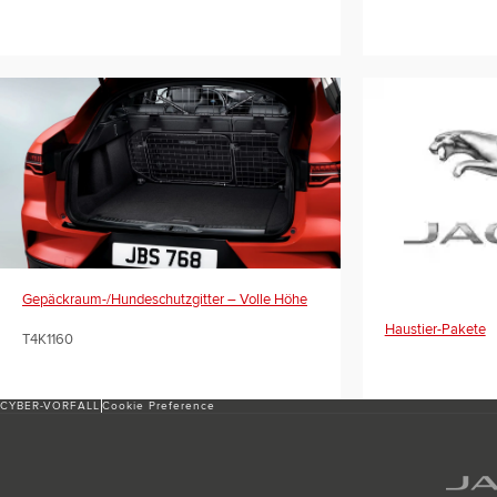
Gepäckraum-/Hundeschutzgitter – Volle Höhe
Haustier-Pakete
T4K1160
CYBER-VORFALL
Cookie Preference