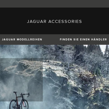
JAGUAR ACCESSORIES
sh)
Austria (German)
ese)
Canada (English)
 (Czech)
France (French)
)
Italy (Italian)
JAGUAR MODELLREIHEN
FINDEN SIE EINEN HÄNDLER
Mexico (Spanish)
uguese)
Romania (Romania)
erman)
Switzerland (French)
XE
XF
XF