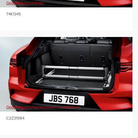
Gepäckraumschienen
T4K1345
Gepäckraumschienensystem - Zubehörsatz
C2Z31984