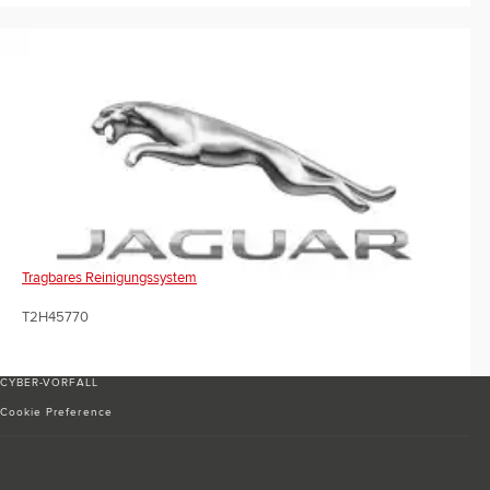
Tragbares Reinigungssystem
T2H45770
CYBER-VORFALL
Cookie Preference