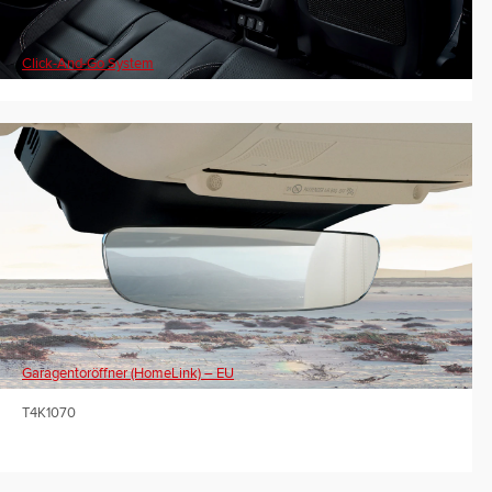
Click-And-Go System
Garagentoröffner (HomeLink) – EU
T4K1070