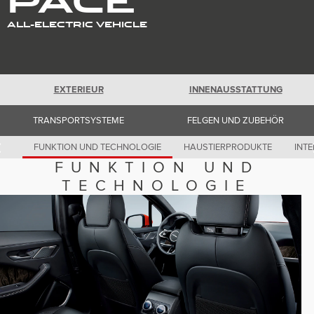
Romania (Romania)
South Africa (English)
ALL-ELECTRIC VEHICLE
Spain (Spanish)
Switzerland (German)
Switzerland (French)
Switzerland (Italian)
United Kingdom (English)
USA (English)
EXTERIEUR
INNENAUSSTATTUNG
TRANSPORTSYSTEME
FELGEN UND ZUBEHÖR
FUNKTION UND TECHNOLOGIE
HAUSTIERPRODUKTE
INTE
FUNKTION UND
TECHNOLOGIE