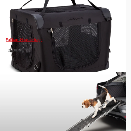
Faltbare Haustiertrage
T2H38745