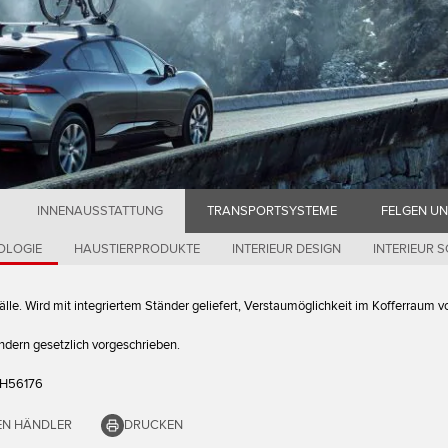
INNENAUSSTATTUNG
TRANSPORTSYSTEME
FELGEN U
OLOGIE
HAUSTIERPRODUKTE
INTERIEUR DESIGN
INTERIEUR 
älle. Wird mit integriertem Ständer geliefert, Verstaumöglichkeit im Kofferraum 
ndern gesetzlich vorgeschrieben.
H56176
NEN HÄNDLER
DRUCKEN