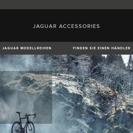
JAGUAR ACCESSORIES
sh)
Austria (German)
ese)
Canada (English)
 (Czech)
France (French)
)
Italy (Italian)
JAGUAR MODELLREIHEN
FINDEN SIE EINEN HÄNDLER
Mexico (Spanish)
uguese)
Romania (Romania)
erman)
Switzerland (French)
XE
XF
XF