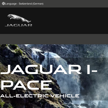
Language - Switzerland (German)
FIND YOUR COUNTRY
International (English)
Australia (Engli
Belgium (Dutch)
Brazil (Portugu
China (Chinese)
Czech Republic
India (English)
Ireland (English
Korea (Korea)
MENA (English)
Poland (Polish)
Portugal (Port
Spain (Spanish)
Switzerland (G
United Kingdom (English)
USA (English)
JAGUAR I-
I-PACE
E-PACE
F-PACE
PACE
ALL-ELECTRIC VEHICLE