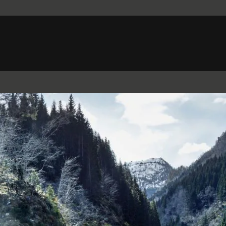
Belgium (French)
Canada (French)
Germany (German)
Japan (Japanese)
Netherlands (Dutch)
South Africa (English)
Switzerland (Italian)
 SPORTBRAKE
XJ
F-TYPE